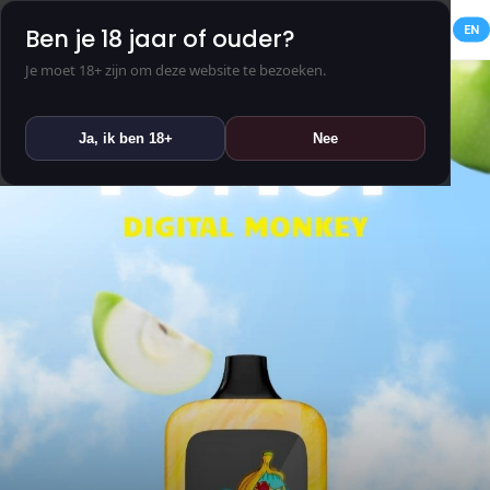
NL
EN
Ben je 18 jaar of ouder?
Je moet 18+ zijn om deze website te bezoeken.
Ja, ik ben 18+
Nee