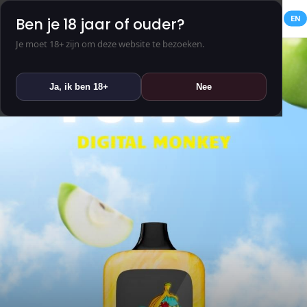
NL
EN
Ben je 18 jaar of ouder?
Je moet 18+ zijn om deze website te bezoeken.
Ja, ik ben 18+
Nee