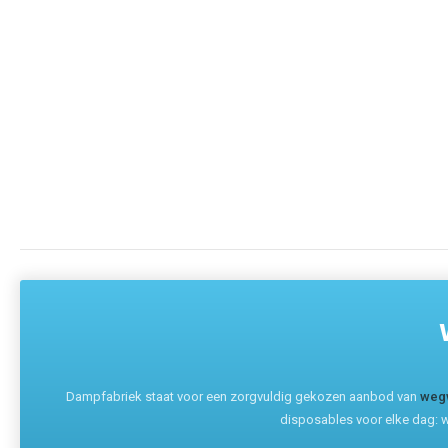
Dampfabriek staat voor een zorgvuldig gekozen aanbod van
weg
disposables voor elke dag: w