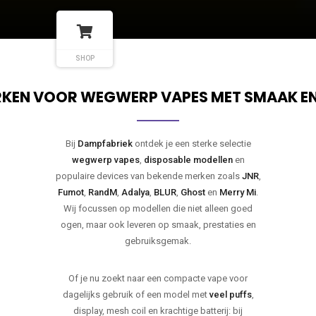
SHOP
KEN VOOR WEGWERP VAPES MET SMAAK E
Bij
Dampfabriek
ontdek je een sterke selectie
wegwerp vapes
,
disposable modellen
en
populaire devices van bekende merken zoals
JNR
,
Fumot
,
RandM
,
Adalya
,
BLUR
,
Ghost
en
Merry Mi
.
Wij focussen op modellen die niet alleen goed
ogen, maar ook leveren op smaak, prestaties en
gebruiksgemak.
Of je nu zoekt naar een compacte vape voor
dagelijks gebruik of een model met
veel puffs
,
display, mesh coil en krachtige batterij: bij