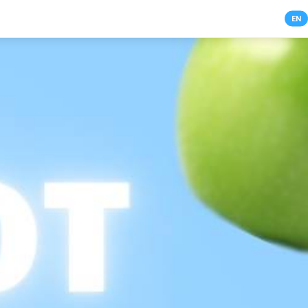
NL
EN