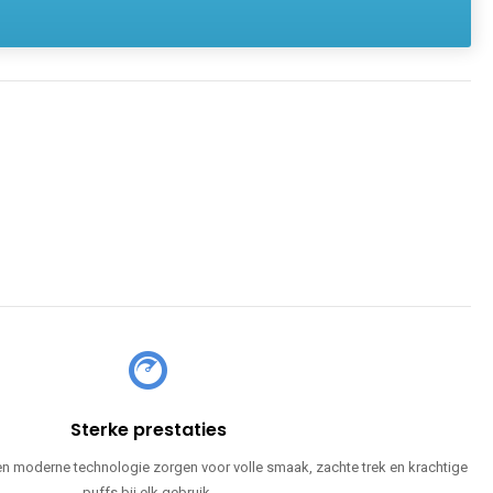
Sterke prestaties
en moderne technologie zorgen voor volle smaak, zachte trek en krachtige
puffs bij elk gebruik.