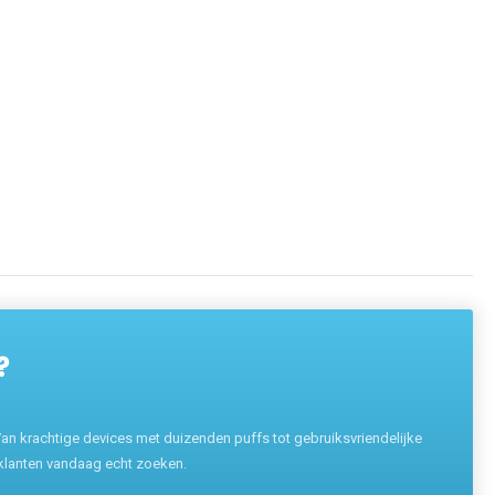
?
n krachtige devices met duizenden puffs tot gebruiksvriendelijke
 klanten vandaag echt zoeken.