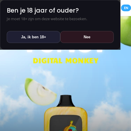
NL
EN
Ben je 18 jaar of ouder?
Je moet 18+ zijn om deze website te bezoeken.
Ja, ik ben 18+
Nee