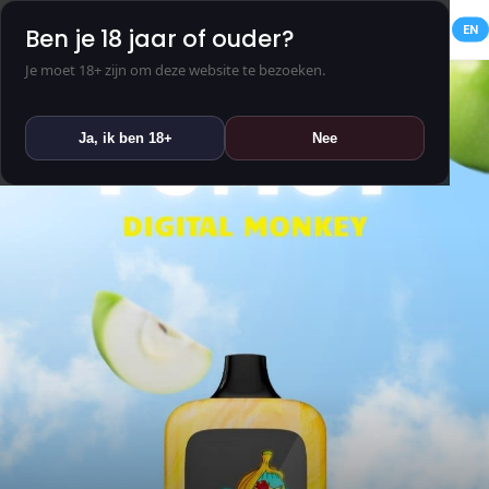
NL
EN
Ben je 18 jaar of ouder?
Je moet 18+ zijn om deze website te bezoeken.
Ja, ik ben 18+
Nee