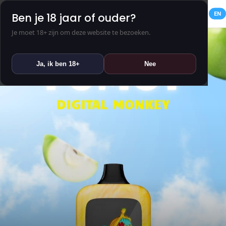
NL
EN
Ben je 18 jaar of ouder?
Je moet 18+ zijn om deze website te bezoeken.
Ja, ik ben 18+
Nee