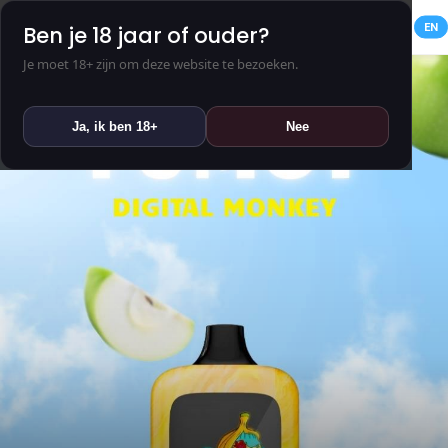
NL
EN
Ben je 18 jaar of ouder?
Je moet 18+ zijn om deze website te bezoeken.
Ja, ik ben 18+
Nee