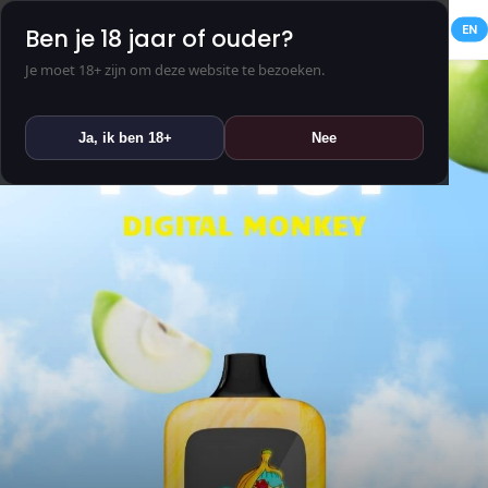
NL
EN
Ben je 18 jaar of ouder?
Je moet 18+ zijn om deze website te bezoeken.
Ja, ik ben 18+
Nee