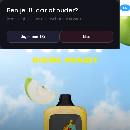
NL
EN
Ben je 18 jaar of ouder?
Je moet 18+ zijn om deze website te bezoeken.
Ja, ik ben 18+
Nee