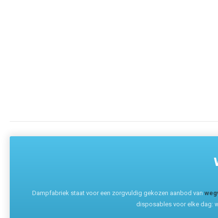
Dampfabriek staat voor een zorgvuldig gekozen aanbod van
weg
disposables voor elke dag: w