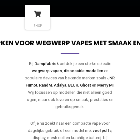
SHOP
KEN VOOR WEGWERP VAPES MET SMAAK E
Bij
Dampfabriek
ontdek je een sterke selectie
wegwerp vapes
,
disposable modellen
en
populaire devices van bekende merken zoals
JNR
,
Fumot
,
RandM
,
Adalya
,
BLUR
,
Ghost
en
Merry Mi
.
Wij focussen op modellen die niet alleen goed
ogen, maar ook leveren op smaak, prestaties en
gebruiksgemak.
Of je nu zoekt naar een compacte vape voor
dagelijks gebruik of een model met
veel puffs
,
display, mesh coil en krachtige batterij: bij