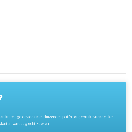
?
n krachtige devices met duizenden puffs tot gebruiksvriendelijke
 klanten vandaag echt zoeken.