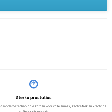
Sterke prestaties
en moderne technologie zorgen voor volle smaak, zachte trek en krachtige
puffs bij elk gebruik.