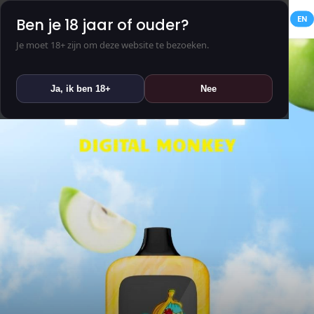
NL
EN
Ben je 18 jaar of ouder?
Je moet 18+ zijn om deze website te bezoeken.
Ja, ik ben 18+
Nee