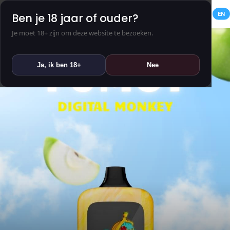
NL
EN
Ben je 18 jaar of ouder?
Je moet 18+ zijn om deze website te bezoeken.
Ja, ik ben 18+
Nee