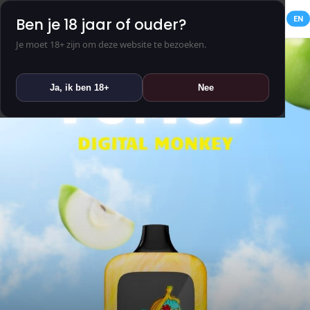
NL
EN
Ben je 18 jaar of ouder?
Je moet 18+ zijn om deze website te bezoeken.
Ja, ik ben 18+
Nee