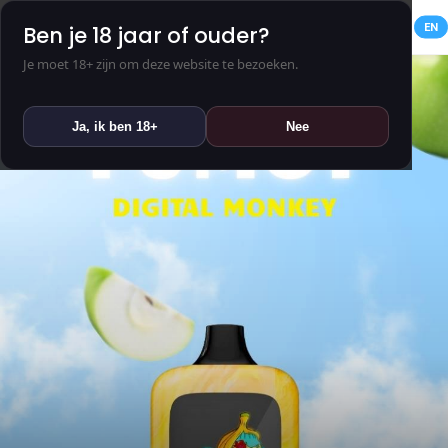
NL
EN
Ben je 18 jaar of ouder?
Je moet 18+ zijn om deze website te bezoeken.
Ja, ik ben 18+
Nee