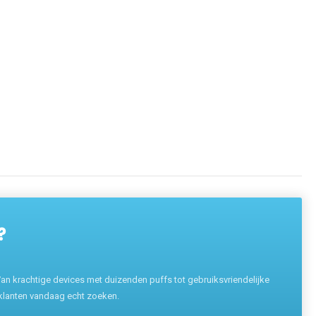
?
n krachtige devices met duizenden puffs tot gebruiksvriendelijke
 klanten vandaag echt zoeken.