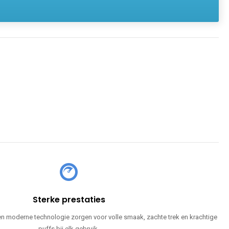
Sterke prestaties
en moderne technologie zorgen voor volle smaak, zachte trek en krachtige
puffs bij elk gebruik.