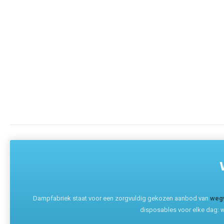
Dampfabriek staat voor een zorgvuldig gekozen aanbod van
weg
disposables voor elke dag: w