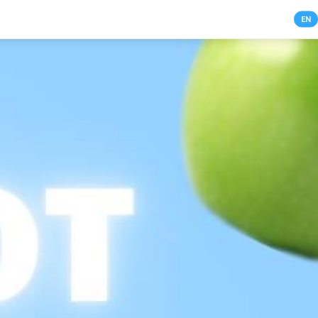
NL
EN