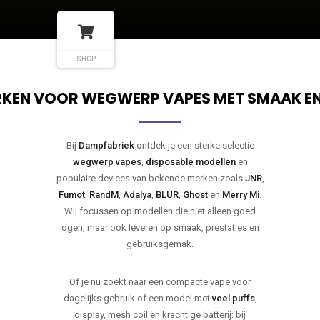
SHOP
KEN VOOR WEGWERP VAPES MET SMAAK E
Bij
Dampfabriek
ontdek je een sterke selectie
wegwerp vapes
,
disposable modellen
en
populaire devices van bekende merken zoals
JNR
,
Fumot
,
RandM
,
Adalya
,
BLUR
,
Ghost
en
Merry Mi
.
Wij focussen op modellen die niet alleen goed
ogen, maar ook leveren op smaak, prestaties en
gebruiksgemak.
Of je nu zoekt naar een compacte vape voor
dagelijks gebruik of een model met
veel puffs
,
display, mesh coil en krachtige batterij: bij