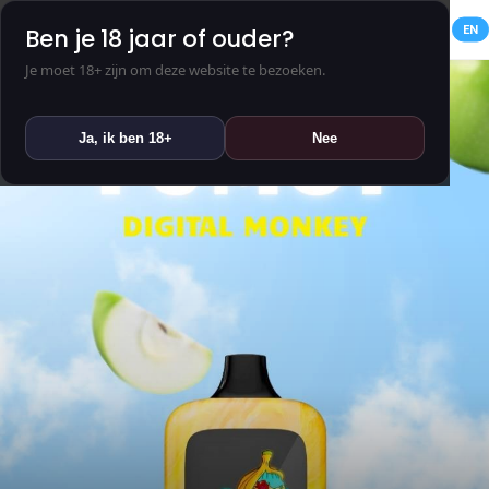
NL
EN
Ben je 18 jaar of ouder?
Je moet 18+ zijn om deze website te bezoeken.
Ja, ik ben 18+
Nee