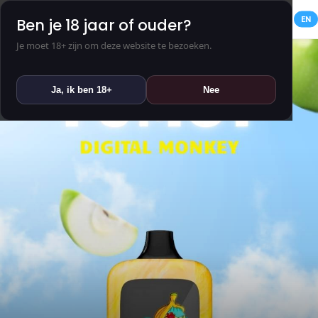
NL
EN
Ben je 18 jaar of ouder?
Je moet 18+ zijn om deze website te bezoeken.
Ja, ik ben 18+
Nee