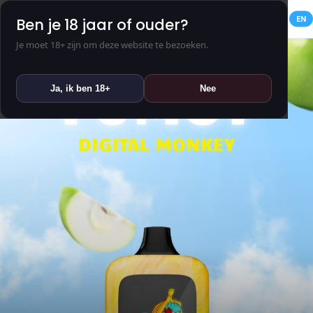
NL
EN
Ben je 18 jaar of ouder?
Je moet 18+ zijn om deze website te bezoeken.
Ja, ik ben 18+
Nee