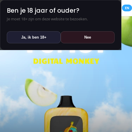
NL
EN
Ben je 18 jaar of ouder?
Je moet 18+ zijn om deze website te bezoeken.
Ja, ik ben 18+
Nee