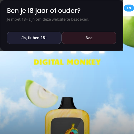
NL
EN
Ben je 18 jaar of ouder?
Je moet 18+ zijn om deze website te bezoeken.
Ja, ik ben 18+
Nee