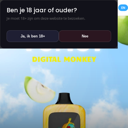
NL
EN
Ben je 18 jaar of ouder?
Je moet 18+ zijn om deze website te bezoeken.
Ja, ik ben 18+
Nee