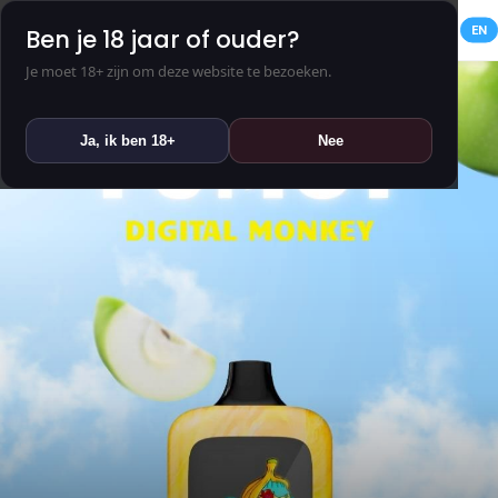
NL
EN
Ben je 18 jaar of ouder?
Je moet 18+ zijn om deze website te bezoeken.
Ja, ik ben 18+
Nee