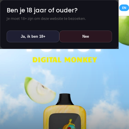
NL
EN
Ben je 18 jaar of ouder?
Je moet 18+ zijn om deze website te bezoeken.
Ja, ik ben 18+
Nee