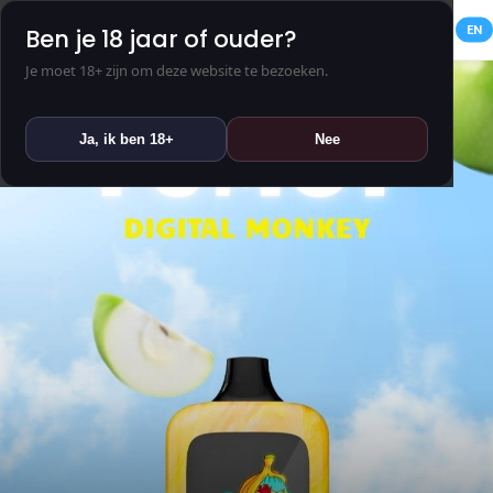
NL
EN
Ben je 18 jaar of ouder?
Je moet 18+ zijn om deze website te bezoeken.
Ja, ik ben 18+
Nee