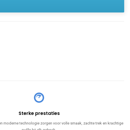
Sterke prestaties
en moderne technologie zorgen voor volle smaak, zachte trek en krachtige
puffs bij elk gebruik.