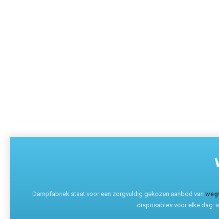
Dampfabriek staat voor een zorgvuldig gekozen aanbod van
weg
disposables voor elke dag: w