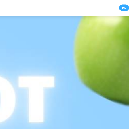
NL
EN