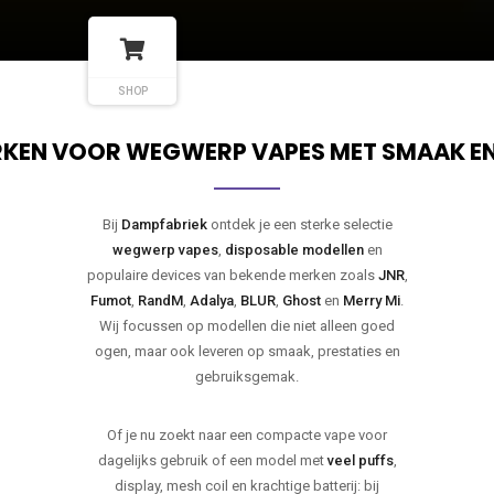
SHOP
KEN VOOR WEGWERP VAPES MET SMAAK E
Bij
Dampfabriek
ontdek je een sterke selectie
wegwerp vapes
,
disposable modellen
en
populaire devices van bekende merken zoals
JNR
,
Fumot
,
RandM
,
Adalya
,
BLUR
,
Ghost
en
Merry Mi
.
Wij focussen op modellen die niet alleen goed
ogen, maar ook leveren op smaak, prestaties en
gebruiksgemak.
Of je nu zoekt naar een compacte vape voor
dagelijks gebruik of een model met
veel puffs
,
display, mesh coil en krachtige batterij: bij