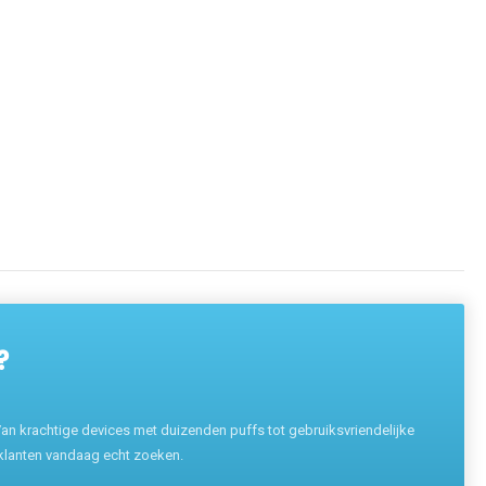
?
n krachtige devices met duizenden puffs tot gebruiksvriendelijke
 klanten vandaag echt zoeken.