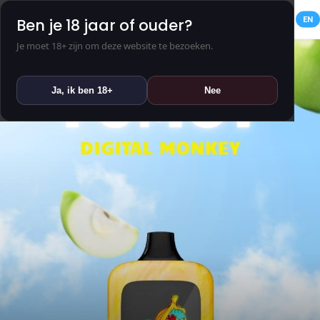
NL
EN
Ben je 18 jaar of ouder?
Je moet 18+ zijn om deze website te bezoeken.
Ja, ik ben 18+
Nee