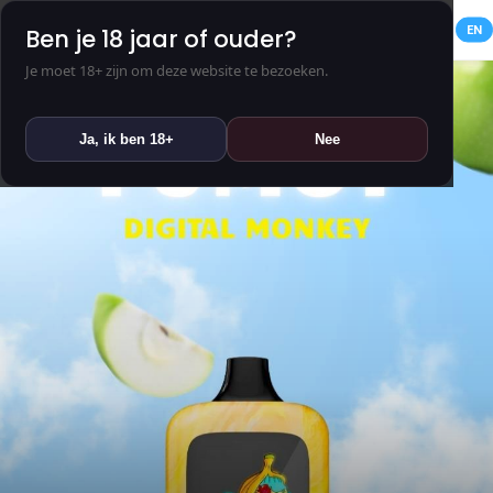
NL
EN
Ben je 18 jaar of ouder?
Je moet 18+ zijn om deze website te bezoeken.
Ja, ik ben 18+
Nee