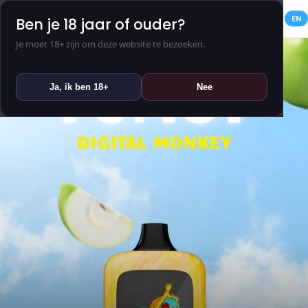
NL
EN
Ben je 18 jaar of ouder?
Je moet 18+ zijn om deze website te bezoeken.
Ja, ik ben 18+
Nee