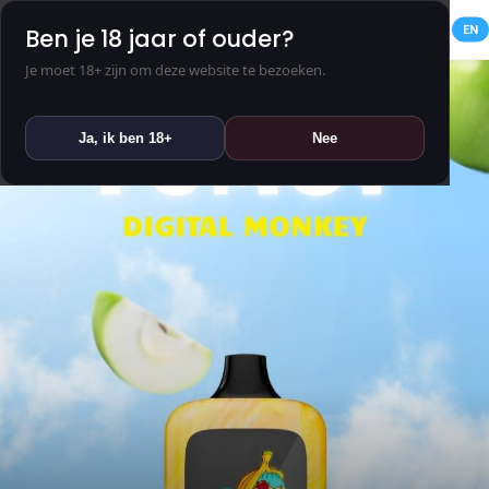
NL
EN
Ben je 18 jaar of ouder?
Je moet 18+ zijn om deze website te bezoeken.
Ja, ik ben 18+
Nee